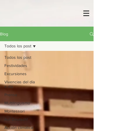
Blog
Todos los post
Todos los post
Festividades
Excursiones
Vivencias del día
a día
Prensa
Multilingüismo
Montessori
Auf Deutsch!
Acción climática