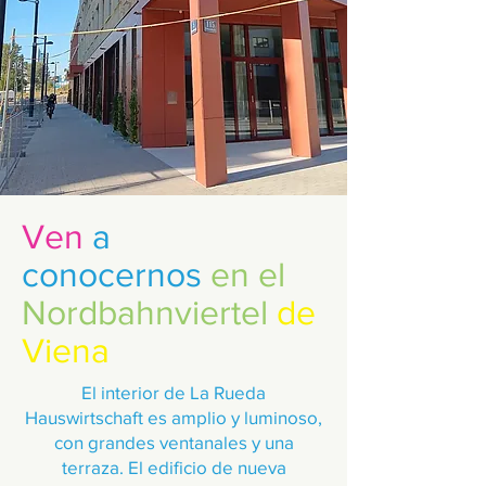
Ven
a
conocernos
en el
Nordbahnviertel
de
Viena
El interior de La Rueda
Hauswirtschaft es amplio y luminoso,
con grandes ventanales y una
terraza. El edificio de nueva