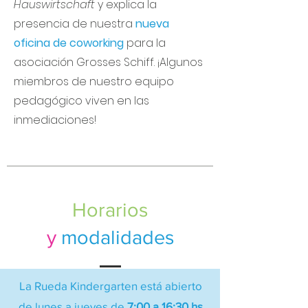
Hauswirtschaft
y explica la
presencia de nuestra
nueva
oficina de coworking
para la
asociación Grosses Schiff. ¡Algunos
miembros de nuestro equipo
pedagógico viven en las
inmediaciones!
Horarios
y
modalidades
La Rueda Kindergarten está abierto
de lunes a jueves de
7:00 a 16:30 hs