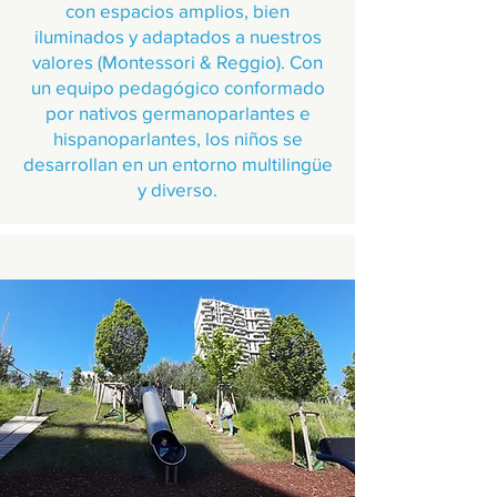
con espacios amplios, bien
iluminados y adaptados a nuestros
valores (Montessori & Reggio). Con
un equipo pedagógico conformado
por nativos germanoparlantes e
hispanoparlantes, los niños se
desarrollan en un entorno multilingüe
y diverso.