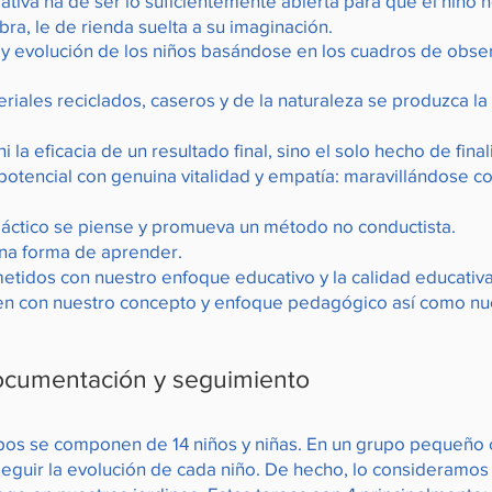
tiva ha de ser lo suficientemente abierta para que el niño n
bra, le de rienda suelta a su imaginación.
y evolución de los niños basándose en los cuadros de obser
iales reciclados, caseros y de la naturaleza se produzca la
la eficacia de un resultado final, sino el solo hecho de final
tencial con genuina vitalidad y empatía: maravillándose con
dáctico se piense y promueva un método no conductista.
na forma de aprender.
idos con nuestro enfoque educativo y la calidad educativa 
n con nuestro concepto y enfoque pedagógico así como nuest
ocumentación y seguimiento
pos se componen de 14 niños y niñas. En un grupo pequeño 
seguir la evolución de cada niño. De hecho, lo consideramos