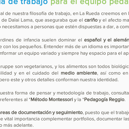
ía de trabajo
para el equipo ped
l de nuestra filosofía de trabajo, en La Rueda creemos en la 
a de Dalai Lama, que aseguraba que el
cariño
y el afecto m
o necesitamos a personas que estén dispuestas a dar, a comp
rdines de infancia suelen dominar el
español y el alemá
se con los pequeños. Entender más de un idioma es importan
nformar un equipo variado y siempre hay espacio para el ap
ruppe son vegetarianos, y los alimentos son todos biológi
ilidad y en el cuidado del
medio ambiente
, así como en 
 pero este y otros detalles conforman nuestra identidad.
uestra forma de pensar y metodología de trabajo, consult
referentes al *
Método Montessori
y la *
Pedagogía Reggio
.
areas de documentación y seguimiento
, puesto que el traba
de vital importancia
complementar
portfolios, documentar las
to más adelante.