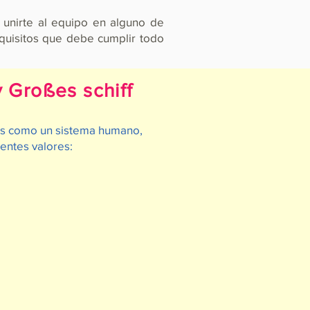
e unirte al equipo en alguno de
equisitos que debe cumplir todo
 Großes schiff
dos como un sistema humano,
ientes valores: