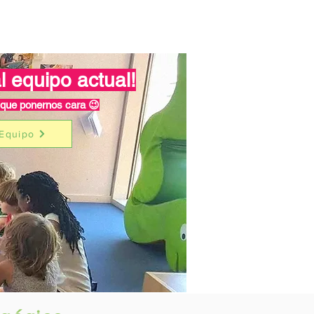
l equipo actual!
 que ponernos cara 😉
Equipo