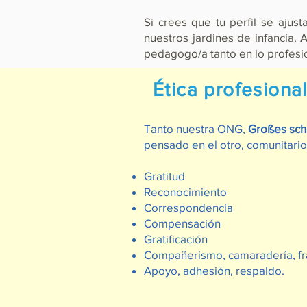
Si crees que tu perfil se ajus
nuestros jardines de infancia.
pedagogo/a tanto en lo profesi
Ética profesiona
Tanto nuestra ONG,
Großes schi
pensado en el otro, comunitario,
Gratitud
Reconocimiento
Correspondencia
Compensación
Gratificación
Compañerismo, camaradería, fr
Apoyo, adhesión, respaldo.