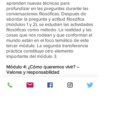
aprenden nuevas técnicas para
profundizar en las preguntas durante las
conversaciones filosóficas. Después de
abordar la pregunta y actitud filosófica
(módulos 1 y 2), se estudian las actividades
filosóficas como método. La realidad y las
cosas que nos rodean y que conforman el
mundo están en el foco temático de este
tercer módulo. La segunda transferencia
práctica constituye otro elemento
importante del módulo 3.
Módulo 4: ¿Cómo queremos vivir? –
Valores y responsabilidad
En el centro del último módulo están los
valores y la responsabilidad, así como las
unidades finales de los participantes.
Temas como “¿Qué es un valor? ¿Qué es
importante en la vida? ¿Qué significa
responsabilidad?” ocupan el lugar central.
Los futuros moderadores de
conversaciones filosóficas también
aprenden una variante avanzada del
filosofar. La entrega solemne de
certificados al final del segundo día cierra