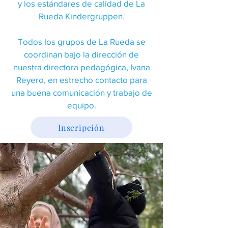
y los estándares de calidad de La
Rueda Kindergruppen.
Todos los grupos de La Rueda se
coordinan bajo la dirección de
nuestra directora pedagógica, Ivana
Reyero, en estrecho contacto para
una buena comunicación y trabajo de
equipo.
Inscripción