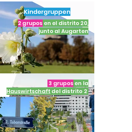
Kindergruppen
2 grupos
en el distrito 20,
junto al Augarten
3 grupos
en la
Hauswirtschaft
del distrito 2