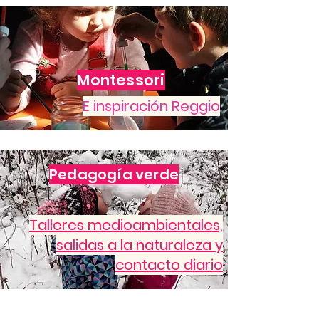
Montessori
E inspiración Reggio
Pedagogía verde
Talleres medioambientales,
salidas a la naturaleza y
contacto diario