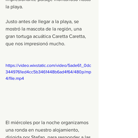
la playa.
Justo antes de llegar a la playa, se 
mostró la mascota de la región, una 
gran tortuga acuática Caretta Caretta, 
que nos impresionó mucho.
https://video.wixstatic.com/video/5ade61_0dc
3449761ed4cc5b3461448b6ad4f64/480p/mp
4/file.mp4
El miércoles por la noche organizamos 
una ronda en nuestro alojamiento, 
dirigida por Stefan, para responder a las 