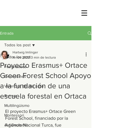
Entrada
Todos los post
Hartwig Imlinger
Todos los post
4 nov 2022
3 min de lectura
Proyecto Erasmus+ Ortace
Festividades
Green Forest School Apoyo
Excursiones
a la fundación de una
Vivencias del día a día
escuela forestal en Ortaca
Prensa
Multilingüismo
El proyecto Erasmus+ Ortace Green 
Montessori
Forest School, financiado por la 
Auf Deutsch!
Agencia Nacional Turca, fue 