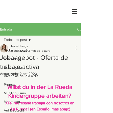
Entrada
Todos los post
Isabel Langa
Todos los post
8 sept 2020
3 min de lectura
Jobangebot - Oferta de
Festividades
trabajo activa
Excursiones
Actualizado:
2 oct 2020
Vivencias del día a día
Prensa
Willst du in der La Rueda 
Multilingüismo
Kindergruppe arbeiten? 
Montessori
¿Te interesaría trabajar con nosotros en 
La Rueda? (en Español mas abajo)
Auf Deutsch!