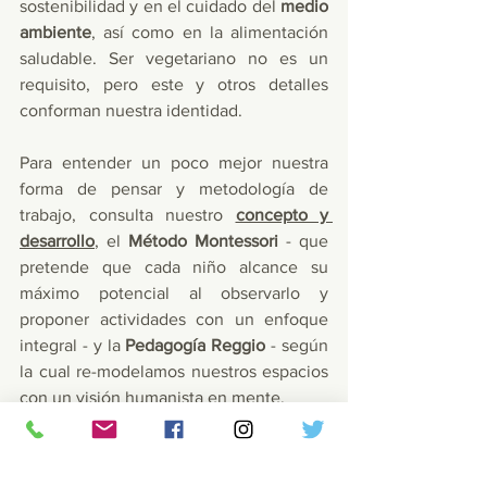
sostenibilidad y en el cuidado del 
medio 
ambiente
, así como en la alimentación 
saludable. Ser vegetariano no es un 
requisito, pero este y otros detalles 
conforman nuestra identidad.
Para entender un poco mejor nuestra 
forma de pensar y metodología de 
trabajo, consulta nuestro 
concepto y 
desarrollo
, el 
Método Montessori
 - que 
pretende que cada niño alcance su 
máximo potencial al observarlo y 
proponer actividades con un enfoque 
integral - y la 
Pedagogía Reggio 
-
según 
la cual re-modelamos nuestros espacios 
con un visión humanista en mente.
Una mención importante a las 
tareas de 
documentación y seguimiento
, puesto 