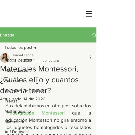
Entrada
Todos los post
Isabel Langa
Todos los post
13 dic 2020
4 min de lectura
Materiales Montessori,
Festividades
¿Cuáles elijo y cuantos
Excursiones
debería tener?
Vivencias del día a día
Actualizado:
14 dic 2020
Prensa
Ya adelantábamos en otro post sobre los 
Multilingüismo
Kindergruppe Montessori
 que la 
educación Montessori no gira entorno a 
Montessori
los juguetes homologados o resultados 
Auf Deutsch!
específicos como lograr que los niños se 