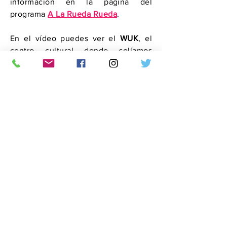
información en la página del
programa
A La Rueda Rueda
.
En el vídeo puedes ver el
WUK
, el
centro cultural donde solíamos
realizar este y otros talleres
infantiles, un maravilloso lugar donde
prima el intercambio cultural.
También te mostramos pedacitos de
nuestras rondas, donde papás,
mamás, abuelos y otros familiares
disfrutan de esta hora dedicada al
niño o niña.
¡Te estaremos
esperando!
alaruedarueda@grosses-
schiff.org