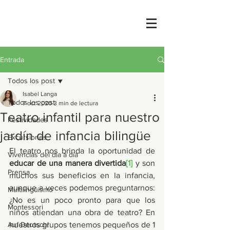
Entrada
Todos los post
Isabel Langa
Todos los post
7 oct 2020
3 min de lectura
Teatro infantil para nuestro
Festividades
jardín de infancia bilingüe
Excursiones
El teatro nos brinda la oportunidad de 
Vivencias del día a día
educar de una manera divertida
[1]
 y son 
Prensa
muchos sus beneficios en la infancia, 
aunque a veces podemos preguntarnos: 
Multilingüismo
¿No es un poco pronto para que los 
Montessori
niños atiendan una obra de teatro? En 
Auf Deutsch!
nuestros grupos tenemos pequeños de 1 